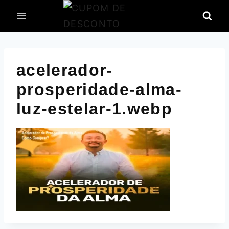
Pular
para
o
Conteúdo
acelerador-
prosperidade-alma-
luz-estelar-1.webp