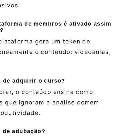
sivos.
taforma de membros é ativado assim
o?
plataforma gera um token de
aneamente o conteúdo: videoaulas,
s de adquirir o curso?
prar, o conteúdo ensina como
es que ignoram a análise correm
odutividade.
os de adubação?