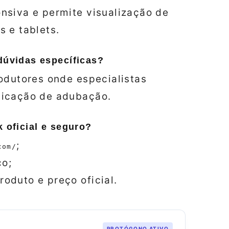
nsiva e permite visualização de
 e tablets.
dúvidas específicas?
odutores onde especialistas
licação de adubação.
k oficial e seguro?
;
com/
ço;
oduto e preço oficial.
PROTÓGONO ATIVO