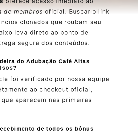
es
oferece acesso imediato ao
a de membros
oficial. Buscar o link
úncios clonados que roubam seu
ixo leva direto ao ponto de
trega segura dos conteúdos.
deira do Adubação Café Altas
alsos?
 Ele foi verificado por nossa equipe
etamente ao checkout oficial,
s que aparecem nas primeiras
 recebimento de todos os bônus