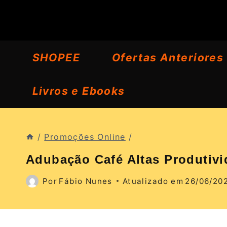
Pular
para
o
SHOPEE
Ofertas Anteriores
Conteúdo
Livros e Ebooks
/
Promoções Online
/
Adubação Café Altas Produtivi
Por
Fábio Nunes
Atualizado em
26/06/20