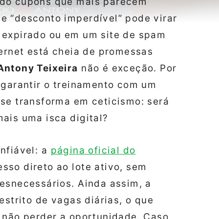
ndo cupons que mais parecem
e “desconto imperdível” pode virar
 expirado ou em um site de spam
ternet está cheia de promessas
Antony Teixeira
não é exceção. Por
 garantir o treinamento com um
 se transforma em ceticismo: será
ais uma isca digital?
nfiável: a
página oficial do
sso direto ao lote ativo, sem
esnecessários. Ainda assim, a
estrito de vagas diárias, o que
a não perder a oportunidade. Caso