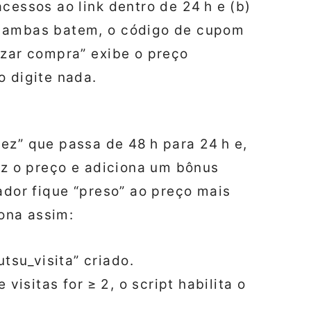
cessos ao link dentro de 24 h e (b)
o ambas batem, o código de cupom
izar compra” exibe o preço
o digite nada.
ez” que passa de 48 h para 24 h e,
duz o preço e adiciona um bônus
ador fique “preso” ao preço mais
iona assim:
tsu_visita” criado.
visitas for ≥ 2, o script habilita o