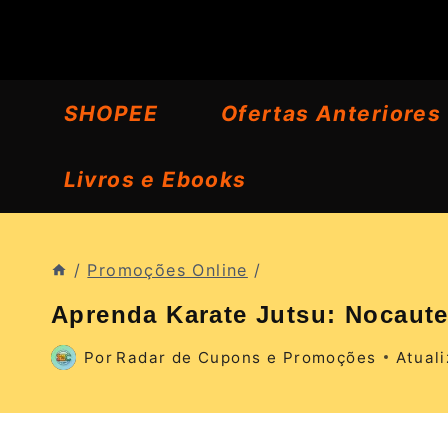
Pular
para
o
SHOPEE
Ofertas Anteriores
Conteúdo
Livros e Ebooks
/
Promoções Online
/
Aprenda Karate Jutsu: Nocaut
Por
Radar de Cupons e Promoções
Atual