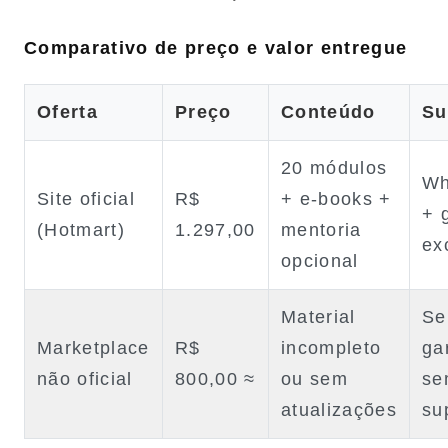
Comparativo de preço e valor entregue
Oferta
Preço
Conteúdo
Su
20 módulos
Wh
Site oficial
R$
+ e‑books +
+ 
(Hotmart)
1.297,00
mentoria
ex
opcional
Material
S
Marketplace
R$
incompleto
ga
não oficial
800,00 ≈
ou sem
se
atualizações
su