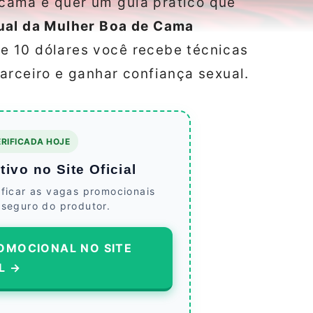
cama e quer um guia prático que
al da Mulher Boa de Cama
e 10 dólares você recebe técnicas
arceiro e ganhar confiança sexual.
RIFICADA HOJE
ivo no Site Oficial
ificar as vagas promocionais
 seguro do produtor.
OMOCIONAL NO SITE
L →