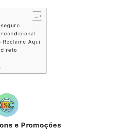
 seguro
incondicional
o Reclame Aqui
direto
s
pons e Promoções