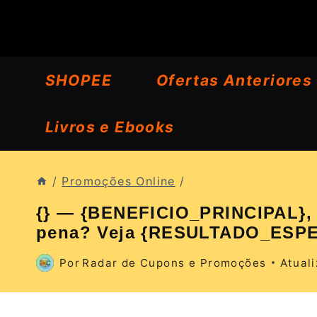
Pular
para
o
SHOPEE
Ofertas Anteriores
Conteúdo
Livros e Ebooks
/
Promoções Online
/
{} — {BENEFICIO_PRINCIPAL}, {
pena? Veja {RESULTADO_ESPE
Por
Radar de Cupons e Promoções
Atual