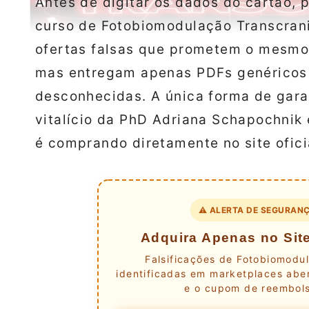
Antes de digitar os dados do cartão, 
curso de Fotobiomodulação Transcran
ofertas falsas que prometem o mesmo 
mas entregam apenas PDFs genéricos 
desconhecidas. A única forma de garan
vitalício da PhD Adriana Schapochnik 
é comprando diretamente no site ofici
⚠️ ALERTA DE SEGURANÇ
Adquira Apenas no Site
Falsificações de Fotobiomodu
identificadas em marketplaces aber
e o cupom de reembols