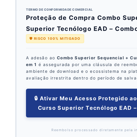
TERMO DE CONFORMIDADE COMERCIAL
Proteção de Compra Combo Supe
Superior Tecnólogo EAD – Combo
🛡️ RISCO 100% MITIGADO
A adesão ao
Combo Superior Sequencial + Cu
em 1
é assegurada por uma cláusula de reembol
ambiente de download e o ecossistema na pla
avaliação irrestrita dentro do período de salv
🔒 Ativar Meu Acesso Protegido a
Curso Superior Tecnólogo EAD – 
Reembolso processado diretamente pela in