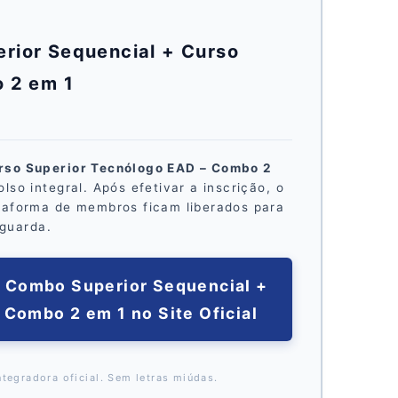
rior Sequencial + Curso
 2 em 1
rso Superior Tecnólogo EAD – Combo 2
so integral. Após efetivar a inscrição, o
taforma de membros ficam liberados para
aguarda.
o Combo Superior Sequencial +
Combo 2 em 1 no Site Oficial
tegradora oficial. Sem letras miúdas.