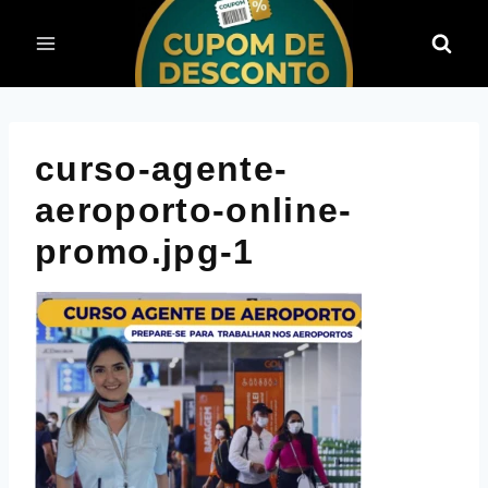
Pular
para
o
Conteúdo
curso-agente-
aeroporto-online-
promo.jpg-1