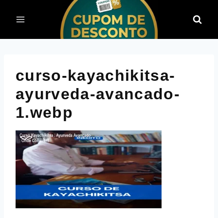
Pular
para
o
Conteúdo
curso-kayachikitsa-
ayurveda-avancado-
1.webp