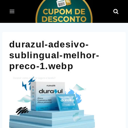
Pular
para
o
Conteúdo
durazul-adesivo-
sublingual-melhor-
preco-1.webp