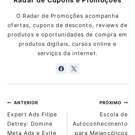
Radar de Cupons e Promoções
O Radar de Promoções acompanha
ofertas, cupons de desconto, reviews de
produtos e oportunidades de compra em
produtos digitais, cursos online e
serviços da internet.
Navegação
ANTERIOR
PRÓXIMO
de
Expert Ads Filipe
Escola de
Post
Detrey: Domine
Autoconhecimento
Meta Ads e Evite
para Melancólicos