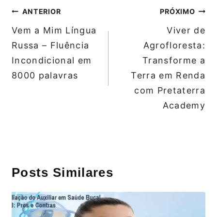
Navegação
ANTERIOR
PRÓXIMO
de
Vem a Mim Língua
Viver de
Post
Russa – Fluência
Agrofloresta:
Incondicional em
Transforme a
8000 palavras
Terra em Renda
com Pretaterra
Academy
Posts Similares