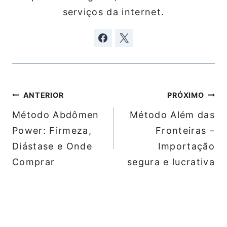
serviços da internet.
Navegação
ANTERIOR
PRÓXIMO
de
Método Abdômen
Método Além das
Post
Power: Firmeza,
Fronteiras –
Diástase e Onde
Importação
Comprar
segura e lucrativa