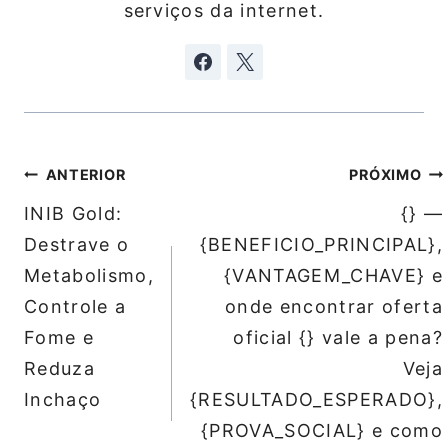
serviços da internet.
Navegação
ANTERIOR
PRÓXIMO
de
INIB Gold:
{} —
Post
Destrave o
{BENEFICIO_PRINCIPAL},
Metabolismo,
{VANTAGEM_CHAVE} e
Controle a
onde encontrar oferta
Fome e
oficial {} vale a pena?
Reduza
Veja
Inchaço
{RESULTADO_ESPERADO},
{PROVA_SOCIAL} e como