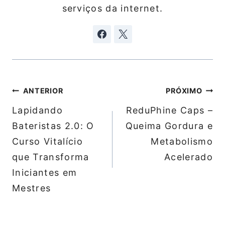
serviços da internet.
Navegação
ANTERIOR
PRÓXIMO
de
Lapidando
ReduPhine Caps –
Post
Bateristas 2.0: O
Queima Gordura e
Curso Vitalício
Metabolismo
que Transforma
Acelerado
Iniciantes em
Mestres