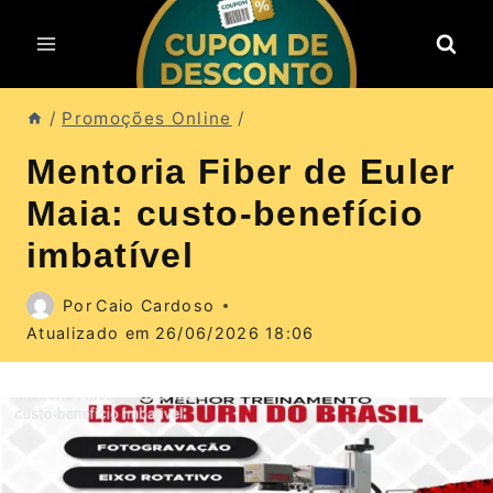
Pular
para
o
Conteúdo
/
Promoções Online
/
Mentoria Fiber de Euler
Maia: custo‑benefício
imbatível
Por
Caio Cardoso
Atualizado em
26/06/2026 18:06