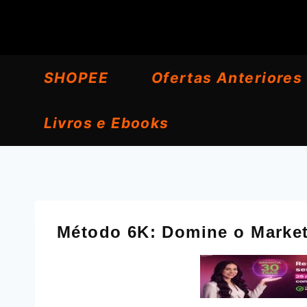
Pular
para
o
SHOPEE
Ofertas Anteriores
Conteúdo
Livros e Ebooks
Método 6K: Domine o Market