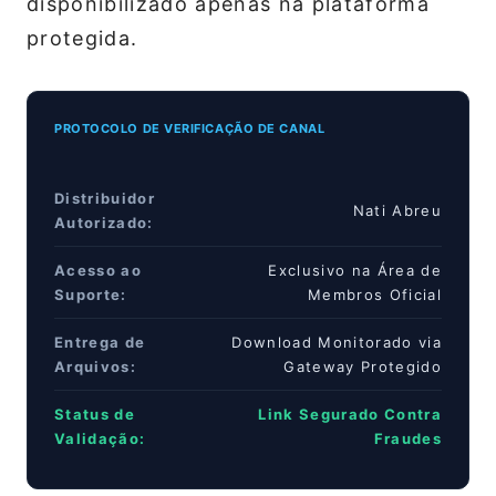
disponibilizado apenas na plataforma
protegida.
PROTOCOLO DE VERIFICAÇÃO DE CANAL
Distribuidor
Nati Abreu
Autorizado:
Acesso ao
Exclusivo na Área de
Suporte:
Membros Oficial
Entrega de
Download Monitorado via
Arquivos:
Gateway Protegido
Status de
Link Segurado Contra
Validação:
Fraudes