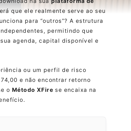
download na sua
plataforma de
será que ele realmente serve ao seu
nciona para “outros”? A estrutura
independentes, permitindo que
 sua agenda, capital disponível e
iência ou um perfil de risco
174,00 e não encontrar retorno
se o
Método XFire
se encaixa na
enefício.