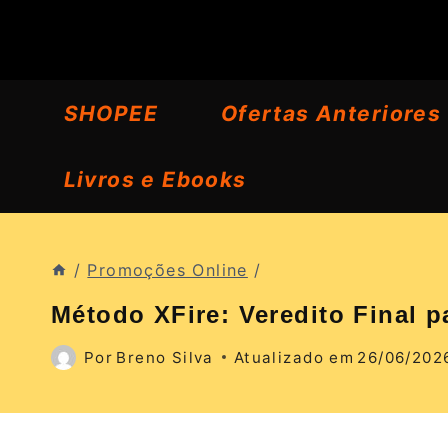
Pular
para
o
SHOPEE
Ofertas Anteriores
Conteúdo
Livros e Ebooks
/
Promoções Online
/
Método XFire: Veredito Final 
Por
Breno Silva
Atualizado em
26/06/202