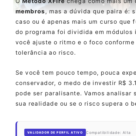
O
Método XFire
chega como mais um 
membros
, mas a dúvida que paira é: 
caso ou é apenas mais um curso que fu
do programa foi dividida em módulos 
você ajuste o ritmo e o foco conforme
tolerância ao risco.
Se você tem pouco tempo, pouca exper
conservador, o medo de investir R$ 3.
pode ser paralisante. Vamos analisar 
sua realidade ou se o risco supera o b
Compatibilidade: Alta
VALIDADOR DE PERFIL ATIVO