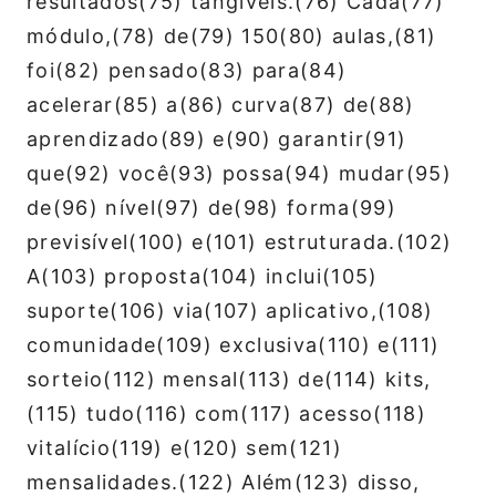
resultados(75) tangíveis.(76) Cada(77)
módulo,(78) de(79) 150(80) aulas,(81)
foi(82) pensado(83) para(84)
acelerar(85) a(86) curva(87) de(88)
aprendizado(89) e(90) garantir(91)
que(92) você(93) possa(94) mudar(95)
de(96) nível(97) de(98) forma(99)
previsível(100) e(101) estruturada.(102)
A(103) proposta(104) inclui(105)
suporte(106) via(107) aplicativo,(108)
comunidade(109) exclusiva(110) e(111)
sorteio(112) mensal(113) de(114) kits,
(115) tudo(116) com(117) acesso(118)
vitalício(119) e(120) sem(121)
mensalidades.(122) Além(123) disso,