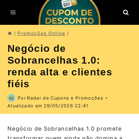
Pular
para
o
Conteúdo
/
Promoções Online
/
Negócio de
Sobrancelhas 1.0:
renda alta e clientes
fiéis
Por
Radar de Cupons e Promoções
Atualizado em
29/05/2026 22:41
Negócio de Sobrancelhas 1.0 promete
transformar quem ainda não domina a