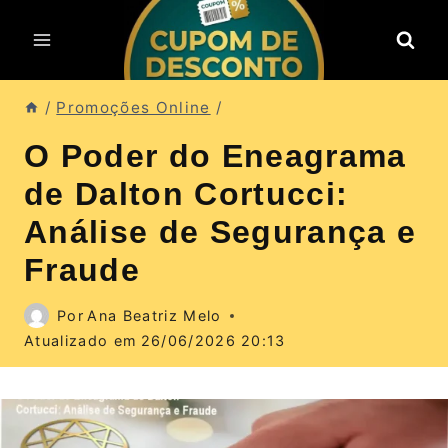
Pular
para
o
Conteúdo
/
Promoções Online
/
O Poder do Eneagrama
de Dalton Cortucci:
Análise de Segurança e
Fraude
Por
Ana Beatriz Melo
Atualizado em
26/06/2026 20:13