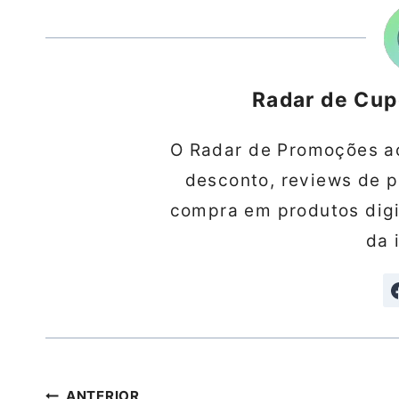
Radar de Cu
O Radar de Promoções a
desconto, reviews de 
compra em produtos digit
da 
Navegação
ANTERIOR