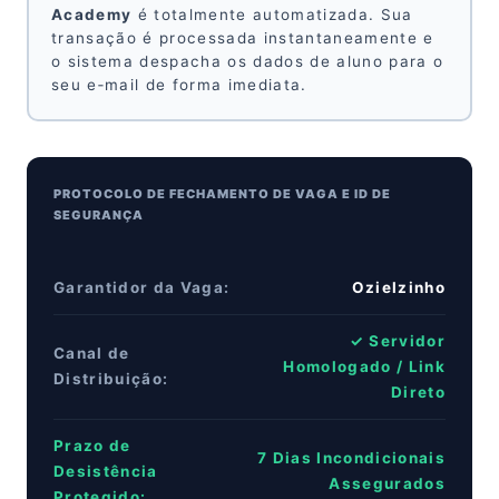
Academy
é totalmente automatizada. Sua
transação é processada instantaneamente e
o sistema despacha os dados de aluno para o
seu e‑mail de forma imediata.
PROTOCOLO DE FECHAMENTO DE VAGA E ID DE
SEGURANÇA
Garantidor da Vaga:
Ozielzinho
✓ Servidor
Canal de
Homologado / Link
Distribuição:
Direto
Prazo de
7 Dias Incondicionais
Desistência
Assegurados
Protegido: