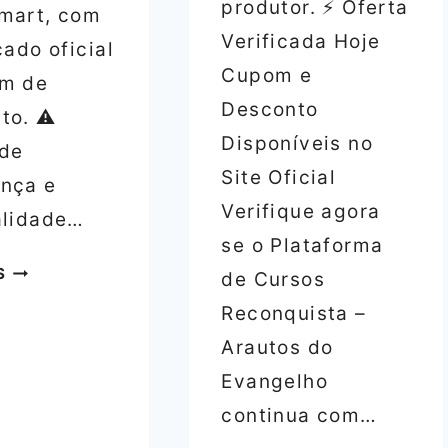
produtor. ⚡ Oferta
mart, com
Verificada Hoje
cado oficial
Cupom e
om de
Desconto
to. ⚠️
Disponíveis no
 de
Site Oficial
nça e
Verifique agora
alidade…
se o Plataforma
PLATAFORMA
S
de Cursos
RECONQUISTA
Reconquista –
–
Arautos do
FÉ
PROFUNDA
Evangelho
COM
continua com…
CURSOS