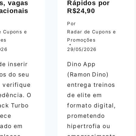
s, vagas
Rápidos por
acionais
R$24,90
Por
e Cupons e
Radar de Cupons e
ões
Promoções
026
29/05/2026
e inserir
Dino App
os do seu
(Ramon Dino)
 verifique
entrega treinos
edência. O
de elite em
tack Turbo
formato digital,
rece
prometendo
icado em
hipertrofia ou