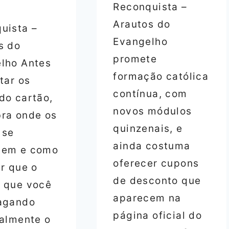
Reconquista –
Arautos do
uista –
Evangelho
s do
promete
lho Antes
formação católica
tar os
contínua, com
do cartão,
novos módulos
ra onde os
quinzenais, e
 se
ainda costuma
dem e como
oferecer cupons
ir que o
de desconto que
 que você
aparecem na
agando
página oficial do
ealmente o