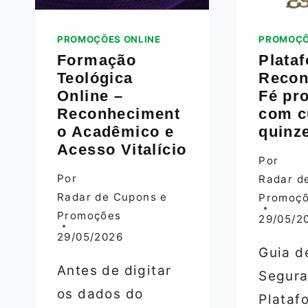
PROMOÇÕES ONLINE
PROMOÇÕ
Formação
Plata
Teológica
Recon
Online –
Fé pr
Reconheciment
com c
o Acadêmico e
quinz
Acesso Vitalício
Por
Por
Radar d
Radar de Cupons e
Promoç
Promoções
29/05/2
29/05/2026
Guia d
Antes de digitar
Segura
os dados do
Plataf