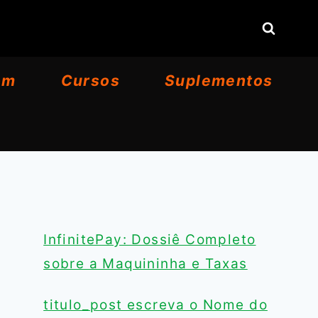
om
Cursos
Suplementos
InfinitePay: Dossiê Completo
sobre a Maquininha e Taxas
titulo_post escreva o Nome do