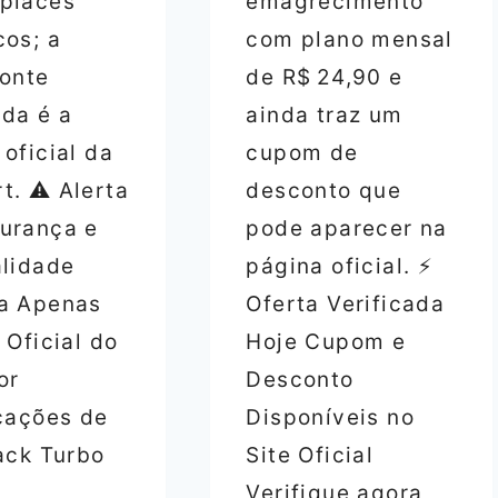
places
emagrecimento
cos; a
com plano mensal
fonte
de R$ 24,90 e
ida é a
ainda traz um
oficial da
cupom de
t. ⚠️ Alerta
desconto que
urança e
pode aparecer na
alidade
página oficial. ⚡
a Apenas
Oferta Verificada
 Oficial do
Hoje Cupom e
or
Desconto
icações de
Disponíveis no
tack Turbo
Site Oficial
Verifique agora