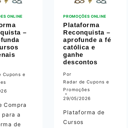
ES ONLINE
PROMOÇÕES ONLINE
forma
Plataforma
quista –
Reconquista –
ofunda
aprofunde a fé
ursos
católica e
enais
ganhe
descontos
Por
e Cupons e
Radar de Cupons e
ões
Promoções
026
29/05/2026
e Compra
Plataforma de
 para a
Cursos
orma de