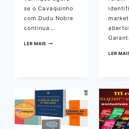
se o Cavaquinho
identi
com Dudu Nobre
market
continua…
aberto
Garan
CAVAQUINHO
LER MAIS
COM
LER MAI
DUDU
NOBRE
–
APRENDA
COM
IA
E
CORREÇÃO
AO
VIVO