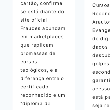
cartão, confirme
Cursos
se está diante do
Reconq
site oficial.
Arauto
Fraudes abundam
Evange
em marketplaces
de digi
que replicam
dados 
promessas de
descub
cursos
golpes
teológicos, e a
escon
diferença entre o
garant
certificado
acesso
reconhecido e um
está p
“diploma de
seja r