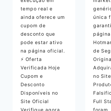
execução em
market
tempo real e
genéri
ainda oferece um
única 
cupom de
garant
desconto que
página 
pode estar ativo
Hotmar
na página oficial.
de Seg
⚡ Oferta
Origin
Verificada Hoje
Adquir
Cupom e
no Site
Desconto
Produt
Disponíveis no
Falsif
Site Oficial
Full S
Verifique agora
foram