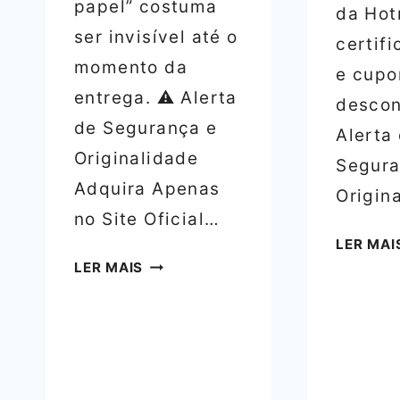
papel” costuma
da Hot
ser invisível até o
certifi
momento da
e cup
entrega. ⚠️ Alerta
descon
de Segurança e
Alerta
Originalidade
Segura
Adquira Apenas
Origin
no Site Oficial…
LER MAI
FORMAÇÃO
LER MAIS
TEOLÓGICA
ONLINE
–
RECONHECIMENTO
ACADÊMICO