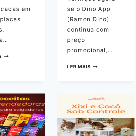
ficadas em
se o Dino App
places
(Ramon Dino)
s.
continua com
ta…
preço
promocional,…
TIPSCODE
S
FULL
DINO
LER MAIS
STACK
APP:
TURBO
TREINO
–
PROFISSIONAL
TORNE‑SE
+
DEV
RESULTADOS
FULL
RÁPIDOS
STACK
POR
EM
R$24,90