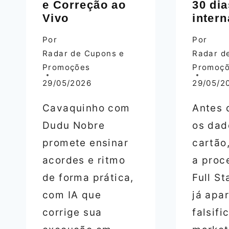
e Correção ao
30 dia
Vivo
intern
Por
Por
Radar de Cupons e
Radar d
Promoções
Promoç
29/05/2026
29/05/2
Cavaquinho com
Antes d
Dudu Nobre
os dad
promete ensinar
cartão,
acordes e ritmo
a proc
de forma prática,
Full S
com IA que
já apa
corrige sua
falsif