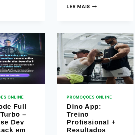
QUINZENAIS
PLATAFORMA
LER MAIS
RECONQUISTA
–
APROFUNDE
A
FÉ
CATÓLICA
E
GANHE
DESCONTOS
ES ONLINE
PROMOÇÕES ONLINE
ode Full
Dino App:
 Turbo –
Treino
‑se Dev
Profissional +
Stack em
Resultados