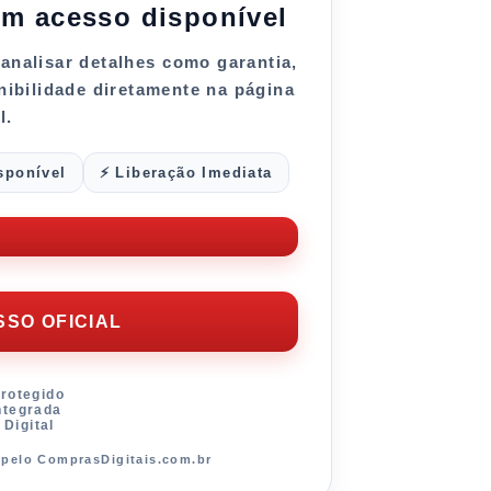
m acesso disponível
e analisar detalhes como
garantia
,
onibilidade diretamente na página
l.
sponível
⚡ Liberação Imediata
SO OFICIAL
Protegido
ntegrada
 Digital
o pelo ComprasDigitais.com.br