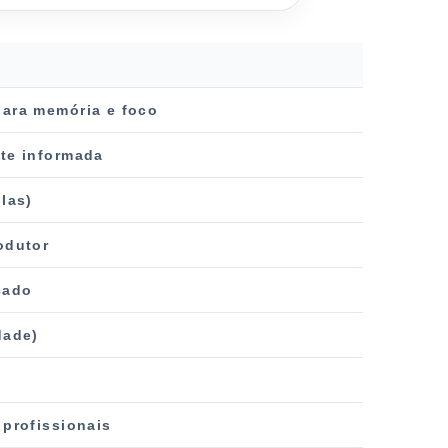
ara memória e foco
te informada
las)
odutor
cado
dade)
 profissionais