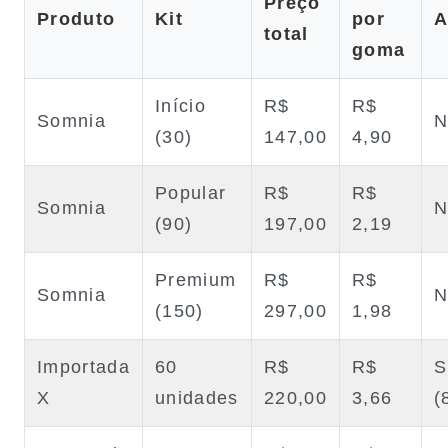
Preço
Produto
Kit
por
A
total
goma
Início
R$
R$
Somnia
N
(30)
147,00
4,90
Popular
R$
R$
Somnia
N
(90)
197,00
2,19
Premium
R$
R$
Somnia
N
(150)
297,00
1,98
Importada
60
R$
R$
S
X
unidades
220,00
3,66
(