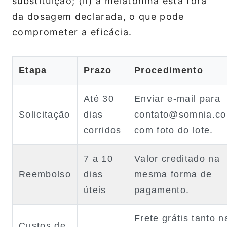
substituição; (ii) a melatonina está fora
da dosagem declarada, o que pode
comprometer a eficácia.
Etapa
Prazo
Procedimento
Até 30
Enviar e‑mail para
Solicitação
dias
contato@somnia.co
corridos
com foto do lote.
7 a 10
Valor creditado na
Reembolso
dias
mesma forma de
úteis
pagamento.
Frete grátis tanto n
Custos de