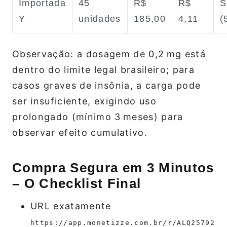
Importada
45
R$
R$
S
Y
unidades
185,00
4,11
(
Observação: a dosagem de 0,2 mg está
dentro do limite legal brasileiro; para
casos graves de insônia, a carga pode
ser insuficiente, exigindo uso
prolongado (mínimo 3 meses) para
observar efeito cumulativo.
Compra Segura em 3 Minutos
– O Checklist Final
URL exatamente
https://app.monetizze.com.br/r/ALQ25792