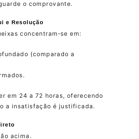
 guarde o comprovante.
ui e Resolução
ueixas concentram‑se em:
rofundado (comparado a
ormados.
er em 24 a 72 horas, oferecendo
a insatisfação é justificada.
ireto
são acima.