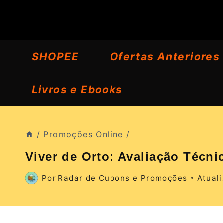
Pular
para
o
SHOPEE
Ofertas Anteriores
Conteúdo
Livros e Ebooks
/
Promoções Online
/
Viver de Orto: Avaliação Técn
Por
Radar de Cupons e Promoções
Atual