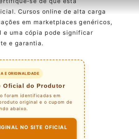
ertifique‑se de que está
cial. Cursos online de alta carga
icações em marketplaces genéricos,
l e uma cópia pode significar
te e garantia.
A E ORIGINALIDADE
 Oficial do Produtor
to foram identificadas em
produto original e o cupom de
ndo abaixo.
GINAL NO SITE OFICIAL