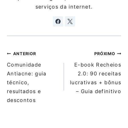
serviços da internet.
Navegação
ANTERIOR
PRÓXIMO
de
Comunidade
E-book Recheios
Post
Antiacne: guia
2.0: 90 receitas
técnico,
lucrativas + bônus
resultados e
– Guia definitivo
descontos