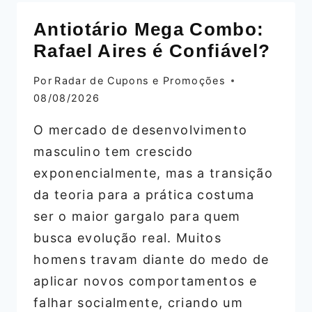
DOMINAR
Antiotário Mega Combo:
O
Rafael Aires é Confiável?
CRÉDITO
INTERNACIONAL
Por
Radar de Cupons e Promoções
(+
08/08/2026
ACESSO
A
O mercado de desenvolvimento
FUNDOS)
masculino tem crescido
exponencialmente, mas a transição
da teoria para a prática costuma
ser o maior gargalo para quem
busca evolução real. Muitos
homens travam diante do medo de
aplicar novos comportamentos e
falhar socialmente, criando um