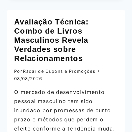
DE
DEUS
DE
Avaliação Técnica:
VICTOR
Combo de Livros
DONÉ:
DOSSIÊ
Masculinos Revela
COMPLETO
Verdades sobre
Relacionamentos
Por
Radar de Cupons e Promoções
08/08/2026
O mercado de desenvolvimento
pessoal masculino tem sido
inundado por promessas de curto
prazo e métodos que perdem o
efeito conforme a tendência muda.