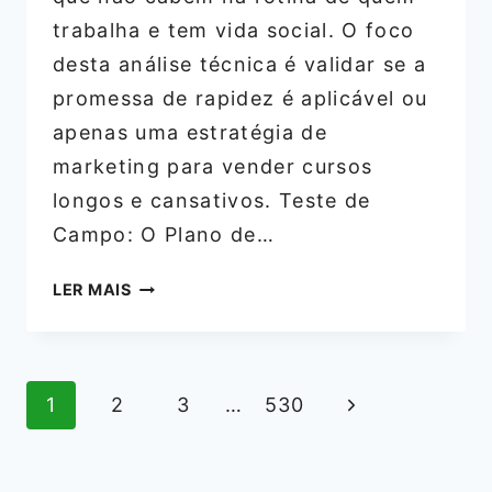
trabalha e tem vida social. O foco
desta análise técnica é validar se a
promessa de rapidez é aplicável ou
apenas uma estratégia de
marketing para vender cursos
longos e cansativos. Teste de
Campo: O Plano de…
ALICE
LER MAIS
SALAZAR:
O
MÉTODO
Navegação
MAKE
Página
1
2
3
…
530
RÁPIDA
da
Seguinte
EM
Página
13