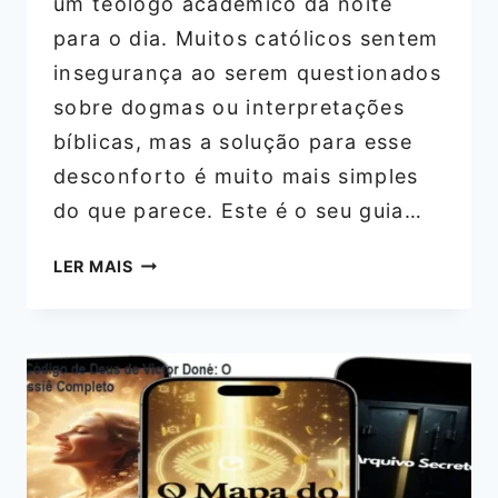
um teólogo acadêmico da noite
para o dia. Muitos católicos sentem
insegurança ao serem questionados
sobre dogmas ou interpretações
bíblicas, mas a solução para esse
desconforto é muito mais simples
do que parece. Este é o seu guia…
ARIEL
LER MAIS
LAZARI:
O
GUIA
DE
APOLOGÉTICA
CONTRA
HERESIAS