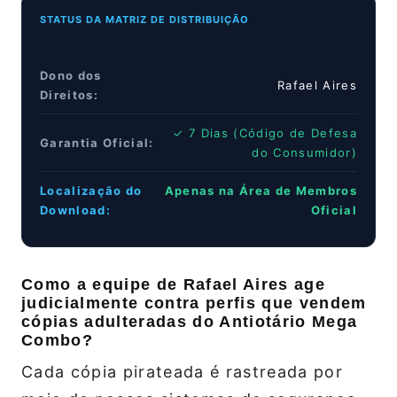
STATUS DA MATRIZ DE DISTRIBUIÇÃO
Dono dos
Rafael Aires
Direitos:
✓ 7 Dias (Código de Defesa
Garantia Oficial:
do Consumidor)
Localização do
Apenas na Área de Membros
Download:
Oficial
Como a equipe de Rafael Aires age
judicialmente contra perfis que vendem
cópias adulteradas do Antiotário Mega
Combo?
Cada cópia pirateada é rastreada por