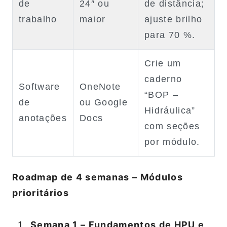
de
24″ ou
de distância;
trabalho
maior
ajuste brilho
para 70 %.
Crie um
caderno
Software
OneNote
“BOP –
de
ou Google
Hidráulica”
anotações
Docs
com seções
por módulo.
Roadmap de 4 semanas – Módulos
prioritários
Semana 1 – Fundamentos de HPU e