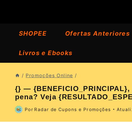
Pular
para
o
SHOPEE
Ofertas Anteriores
Conteúdo
Livros e Ebooks
/
Promoções Online
/
{} — {BENEFICIO_PRINCIPAL}, {
pena? Veja {RESULTADO_ESPE
Por
Radar de Cupons e Promoções
Atual