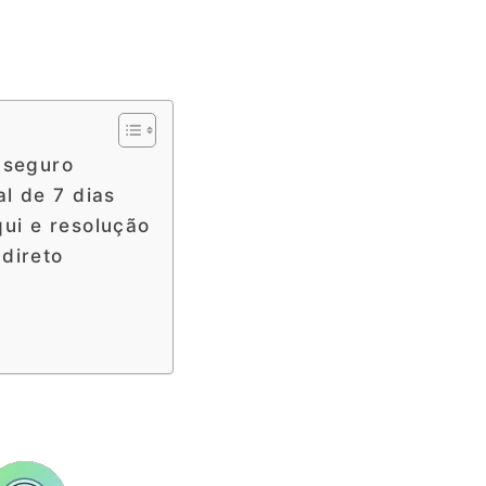
 seguro
l de 7 dias
ui e resolução
direto
s