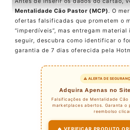
Antes de inserir os dados do cartão, 
Mentalidade Cão Pastor (MCP)
. O mer
ofertas falsificadas que prometem o
“imperdíveis”, mas entregam material 
seguir, descubra como identificar o fo
garantia de 7 dias oferecida pela Hot
⚠️ ALERTA DE SEGURANÇ
Adquira Apenas no Site
Falsificações de Mentalidade Cão 
marketplaces abertos. Garanta o 
reembolso clica
🔥 VERIFICAR PRODUTO ORI