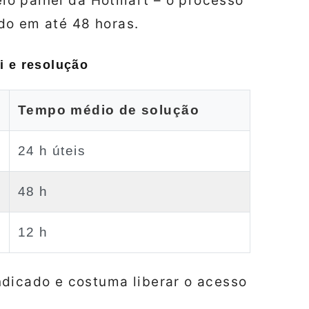
pelo painel da Hotmart – o processo
do em até 48 horas.
i e resolução
Tempo médio de solução
24 h úteis
48 h
12 h
ndicado e costuma liberar o acesso