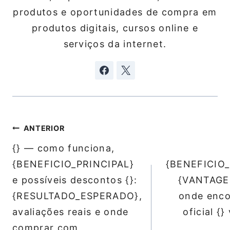
produtos e oportunidades de compra em
produtos digitais, cursos online e
serviços da internet.
Navegação
ANTERIOR
de
{} — como funciona,
Post
{BENEFICIO_PRINCIPAL}
{BENEFICIO_
e possíveis descontos {}:
{VANTAGE
{RESULTADO_ESPERADO},
onde enco
avaliações reais e onde
oficial {}
comprar com