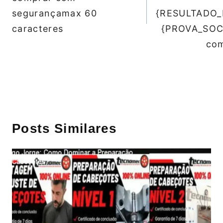
segurançamax 60
{RESULTADO_
caracteres
{PROVA_SOC
co
Posts Similares