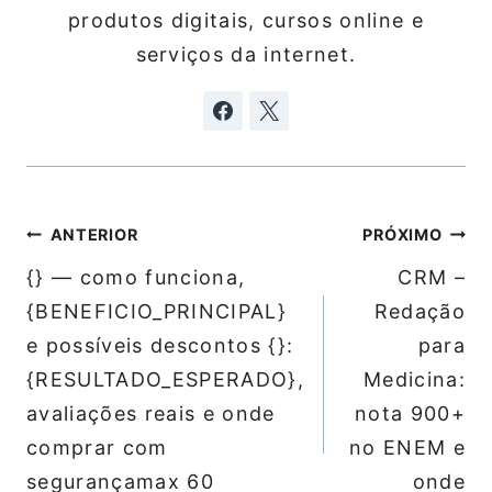
produtos digitais, cursos online e
serviços da internet.
Navegação
ANTERIOR
PRÓXIMO
de
{} — como funciona,
CRM –
Post
{BENEFICIO_PRINCIPAL}
Redação
e possíveis descontos {}:
para
{RESULTADO_ESPERADO},
Medicina:
avaliações reais e onde
nota 900+
comprar com
no ENEM e
segurançamax 60
onde