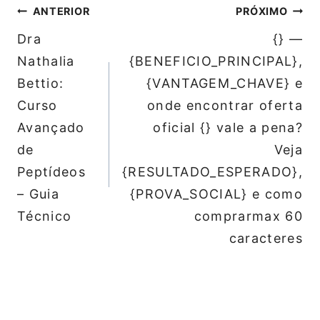
Navegação
ANTERIOR
PRÓXIMO
de
Dra
{} —
Post
Nathalia
{BENEFICIO_PRINCIPAL},
Bettio:
{VANTAGEM_CHAVE} e
Curso
onde encontrar oferta
Avançado
oficial {} vale a pena?
de
Veja
Peptídeos
{RESULTADO_ESPERADO},
– Guia
{PROVA_SOCIAL} e como
Técnico
comprarmax 60
caracteres