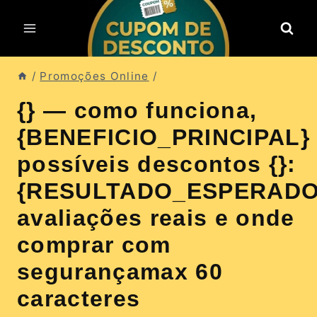
Pular
para
o
Conteúdo
/
Promoções Online
/
{} — como funciona,
{BENEFICIO_PRINCIPAL}
possíveis descontos {}:
{RESULTADO_ESPERADO
avaliações reais e onde
comprar com
segurançamax 60
caracteres