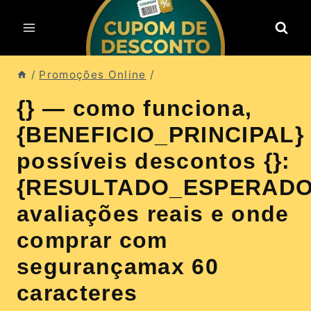
Pular
para
o
Conteúdo
/
Promoções Online
/
{} — como funciona,
{BENEFICIO_PRINCIPAL}
possíveis descontos {}:
{RESULTADO_ESPERADO
avaliações reais e onde
comprar com
segurançamax 60
caracteres