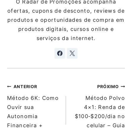
O Radar de Promoções acompanha
ofertas, cupons de desconto, reviews de
produtos e oportunidades de compra em
produtos digitais, cursos online e
serviços da internet.
Navegação
ANTERIOR
PRÓXIMO
de
Método 6K: Como
Método Polvo
Post
Ouvir sua
4×1: Renda de
Autonomia
$100‑$200/dia no
Financeira +
celular – Guia