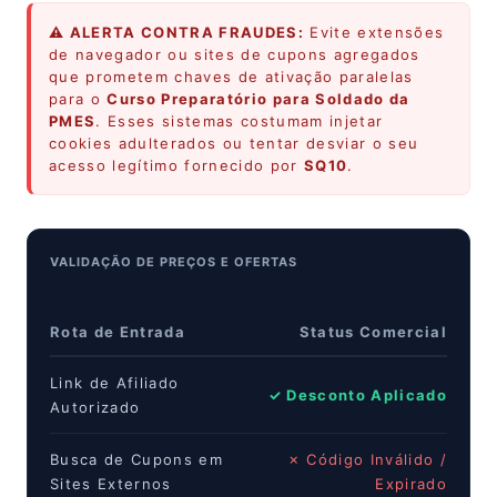
⚠️ ALERTA CONTRA FRAUDES:
Evite extensões
de navegador ou sites de cupons agregados
que prometem chaves de ativação paralelas
para o
Curso Preparatório para Soldado da
PMES
. Esses sistemas costumam injetar
cookies adulterados ou tentar desviar o seu
acesso legítimo fornecido por
SQ10
.
VALIDAÇÃO DE PREÇOS E OFERTAS
Rota de Entrada
Status Comercial
Link de Afiliado
✓ Desconto Aplicado
Autorizado
Busca de Cupons em
✗ Código Inválido /
Sites Externos
Expirado