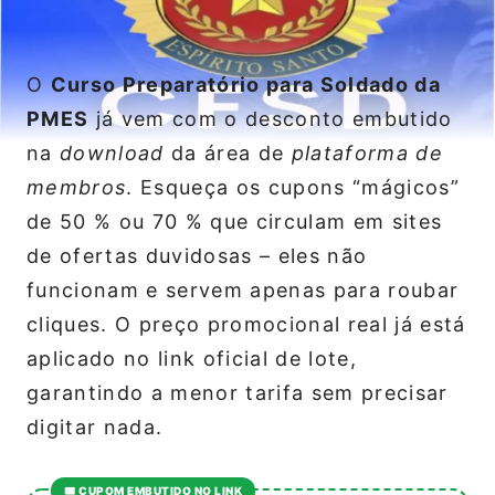
O
Curso Preparatório para Soldado da
PMES
já vem com o desconto embutido
na
download
da área de
plataforma de
membros
. Esqueça os cupons “mágicos”
de 50 % ou 70 % que circulam em sites
de ofertas duvidosas – eles não
funcionam e servem apenas para roubar
cliques. O preço promocional real já está
aplicado no link oficial de lote,
garantindo a menor tarifa sem precisar
digitar nada.
🎟️ CUPOM EMBUTIDO NO LINK