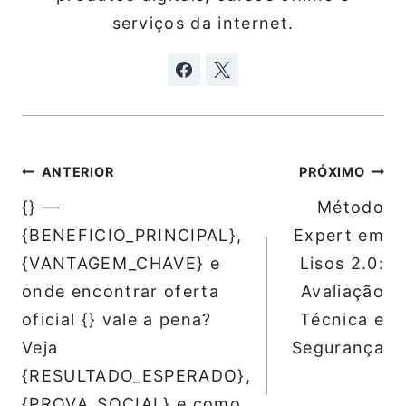
serviços da internet.
Navegação
ANTERIOR
PRÓXIMO
de
{} —
Método
Post
{BENEFICIO_PRINCIPAL},
Expert em
{VANTAGEM_CHAVE} e
Lisos 2.0:
onde encontrar oferta
Avaliação
oficial {} vale a pena?
Técnica e
Veja
Segurança
{RESULTADO_ESPERADO},
{PROVA_SOCIAL} e como