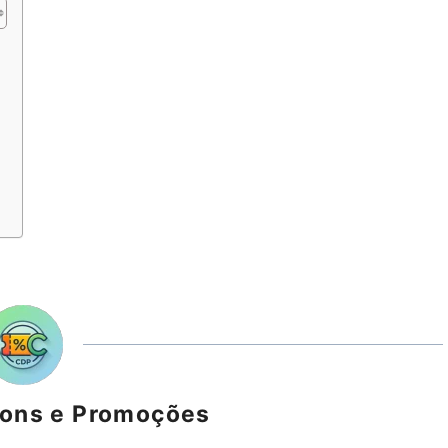
s
pons e Promoções