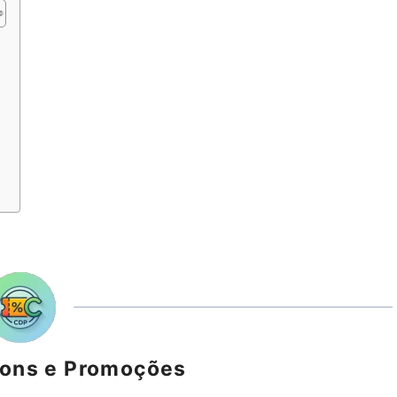
s
pons e Promoções