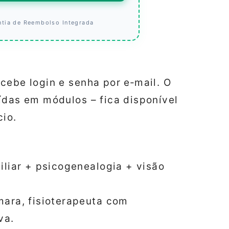
ntia de Reembolso Integrada
cebe login e senha por e‑mail. O
ídas em módulos – fica disponível
cio.
iliar + psicogenealogia + visão
mara, fisioterapeuta com
va.