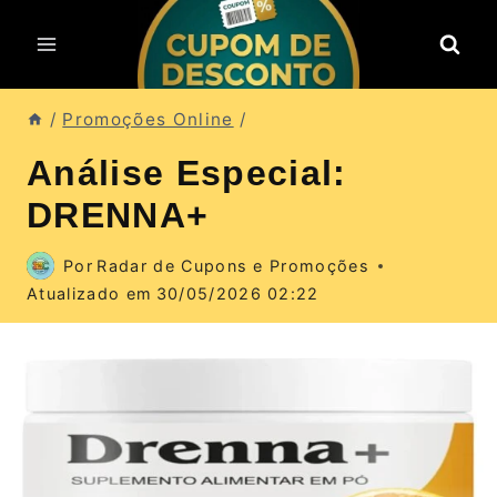
Pular
para
o
Conteúdo
/
Promoções Online
/
Análise Especial:
DRENNA+
Por
Radar de Cupons e Promoções
Atualizado em
30/05/2026 02:22