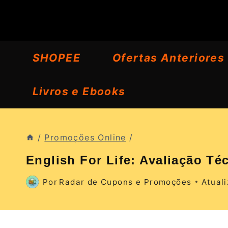
Pular
para
o
SHOPEE
Ofertas Anteriores
Conteúdo
Livros e Ebooks
/
Promoções Online
/
English For Life: Avaliação Té
Por
Radar de Cupons e Promoções
Atual