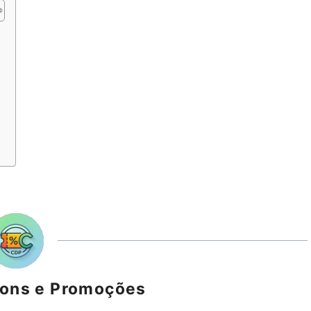
s
pons e Promoções