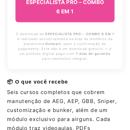
ESPECIALISTA PRO – COMBO
6 EM 1
O download de
ESPECIALISTA PRO – COMBO 6 EM 1
é realizado exclusivamente na área de membros da
plataforma
Hotmart
, após a confirmação do
pagamento. Este não é um download gratuito — é
um produto digital pago com
7 dias de garantia
para reembolso integral.
📦 O que você recebe
Seis cursos completos que cobrem
manutenção de AEG, AEP, GBB, Sniper,
customização e bunker, além de um
módulo exclusivo para airguns. Cada
módulo traz videoaulas, PDFs