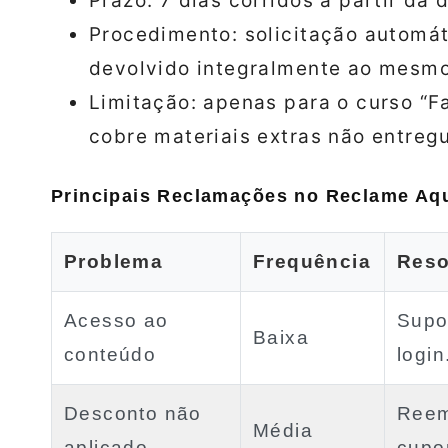
Prazo: 7 dias corridos a partir da
Procedimento: solicitação automáti
devolvido integralmente ao mesm
Limitação: apenas para o curso “F
cobre materiais extras não entreg
Principais Reclamações no Reclame Aq
Problema
Frequência
Reso
Acesso ao
Supo
Baixa
conteúdo
login
Desconto não
Reem
Média
aplicado
cupo