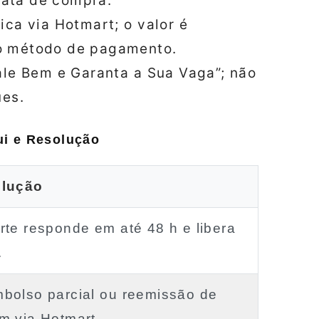
 data de compra.
ca via Hotmart; o valor é
o método de pagamento.
ale Bem e Garanta a Sua Vaga”; não
ues.
ui e Resolução
lução
rte responde em até 48 h e libera
.
bolso parcial ou reemissão de
m via Hotmart.