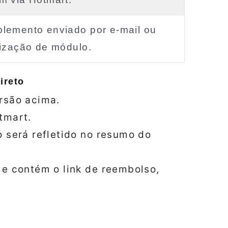
lemento enviado por e‑mail ou
lização de módulo.
ireto
rsão acima.
tmart.
o será refletido no resumo do
le contém o link de reembolso,