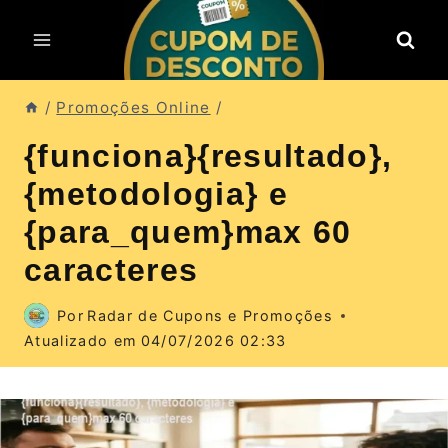
Pular
para
o
Conteúdo
/
Promoções Online
/
{funciona}{resultado},
{metodologia} e
{para_quem}max 60
caracteres
Por
Radar de Cupons e Promoções
Atualizado em
04/07/2026 02:33