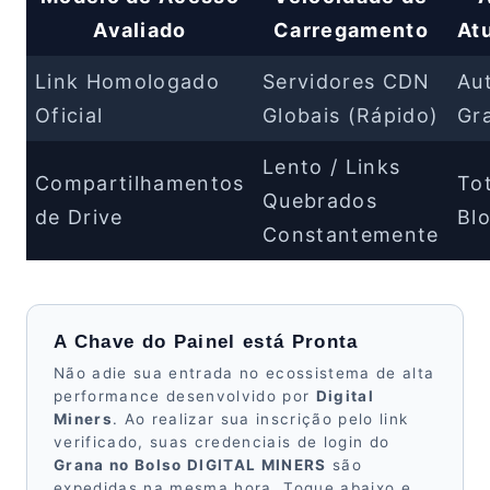
Avaliado
Carregamento
At
Link Homologado
Servidores CDN
Au
Oficial
Globais (Rápido)
Gra
Lento / Links
Compartilhamentos
To
Quebrados
de Drive
Bl
Constantemente
A Chave do Painel está Pronta
Não adie sua entrada no ecossistema de alta
performance desenvolvido por
Digital
Miners
. Ao realizar sua inscrição pelo link
verificado, suas credenciais de login do
Grana no Bolso DIGITAL MINERS
são
expedidas na mesma hora. Toque abaixo e