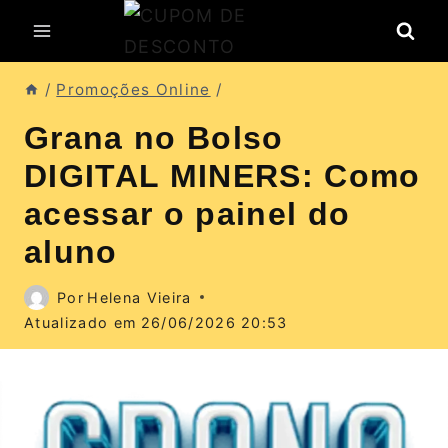
Pular
para
o
/
Promoções Online
/
Conteúdo
Grana no Bolso
DIGITAL MINERS: Como
acessar o painel do
aluno
Por
Helena Vieira
Atualizado em
26/06/2026 20:53