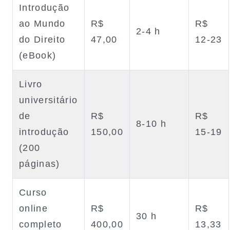
Introdução
ao Mundo
R$
R$
2‑4 h
do Direito
47,00
12‑23
(eBook)
Livro
universitário
de
R$
R$
8‑10 h
introdução
150,00
15‑19
(200
páginas)
Curso
online
R$
R$
30 h
completo
400,00
13,33