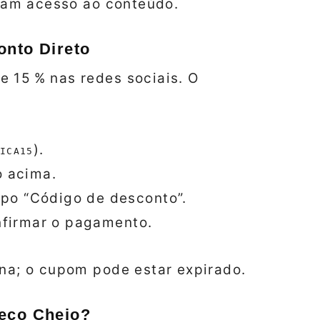
eram acesso ao conteúdo.
onto Direto
 15 % nas redes sociais. O
).
ICA15
o acima.
po “Código de desconto”.
onfirmar o pagamento.
ina; o cupom pode estar expirado.
reço Cheio?