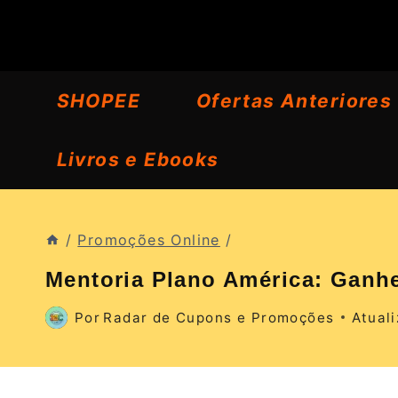
Pular
para
o
SHOPEE
Ofertas Anteriores
Conteúdo
Livros e Ebooks
/
Promoções Online
/
Mentoria Plano América: Ganh
Por
Radar de Cupons e Promoções
Atual